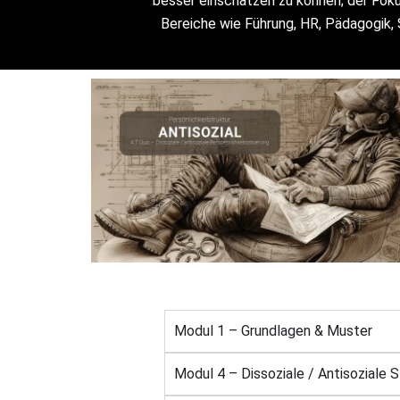
besser einschätzen zu können; der Foku
Bereiche wie Führung, HR, Pädagogik, 
Modul 1 – Grundlagen & Muster
Modul 4 – Dissoziale / Antisoziale S