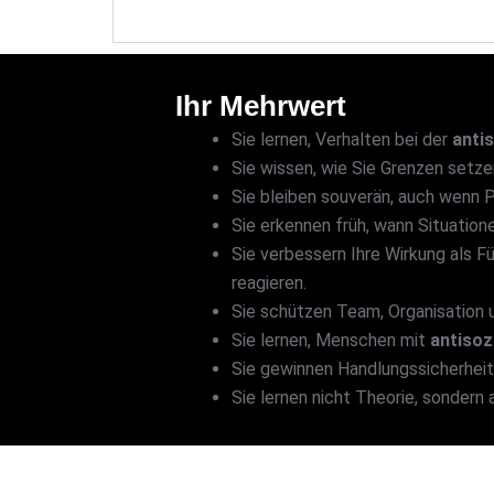
Ihr Mehrwert
Sie lernen, Verhalten bei der
anti
Sie wissen, wie Sie Grenzen setz
Sie bleiben souverän, auch wenn 
Sie erkennen früh, wann Situation
Sie verbessern Ihre Wirkung als F
reagieren.
Sie schützen Team, Organisation 
Sie lernen, Menschen mit
antisoz
Sie gewinnen Handlungssicherheit 
Sie lernen nicht Theorie, sondern