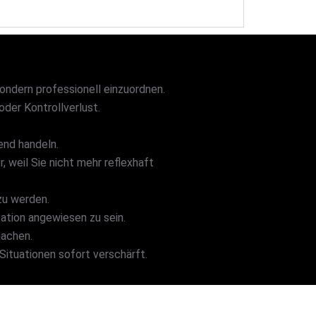
ondern professionell einzuordnen.
der Kontrollverlust.
end handeln.
 weil Sie nicht mehr reflexhaft
zu werden.
tation angewiesen zu sein.
machen.
Situationen sofort verschärft.