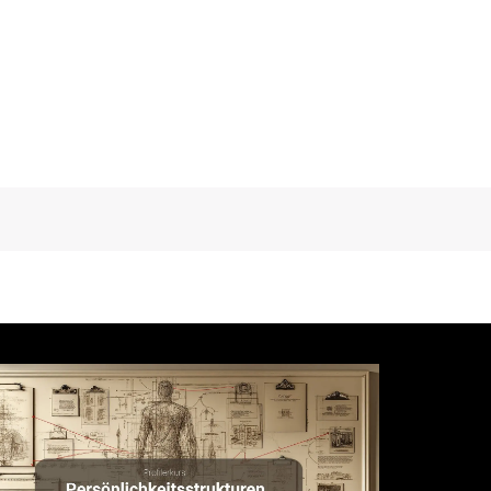
ente
1 Tests
n