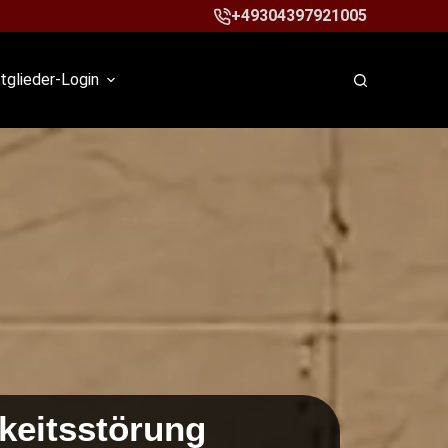
+49304397921005
tglieder-Login
hkeitsstörung