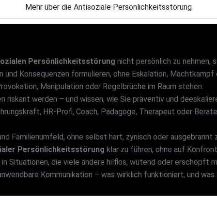
Mehr über die Antisoziale Persönlichkeitsstörung
sozialen Persönlichkeitsstörung
nicht persönlich zu nehmen, s
en und Konsequenzen formulieren, ohne Eskalation, Machtkampf o
Provokation, Manipulation oder Regelbrüche im Raum stehen.
en riskant werden – und wissen, wie Sie präventiv und deeskalier
ührungskraft, HR-Profi, Coach, Pädagoge, Therapeut oder Berater,
und Familienumfeld, ohne selbst hart, zynisch oder ausgebrannt 
ialer Persönlichkeitsstörung
klar zu führen, ohne auf Konfron
in Situationen, die viele andere hilflos, wütend oder erschöpft 
 anwendbare Kommunikation – was wirklich funktioniert, und was 