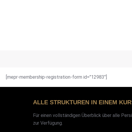
Meh
6 Themen
[mepr-membership-registration-form id="12983"]
ALLE STRUKTUREN IN EINEM KUR
Für einen vollständigen Überblick über alle Per
zur Verfügung.