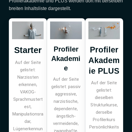
Profilerakademie und PLUS werden dort mit derselben
breiten Inhaltsliste dargestellt.
Profiler
Starter
Profiler
Akademi
Akadem
Auf der Seite
e
ie PLUS
gelistet:
Narzissten
Auf der Seite
Auf der Seite
erkennen,
gelistet: passiv
gelistet:
VAKOG-
aggressive,
dieselben
Sprachmustert
narzistische,
Strukturkurse,
est,
dependente,
derselbe
Manipulationsra
ängstlich-
Profilerkurs
dar,
vermeidende,
Persönlichkeits
Lügenerkennun
zwanghafte,