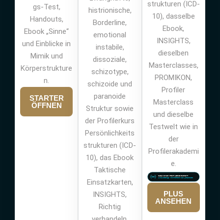
strukturen (ICD-
gs-Test,
histrionische,
10), dasselbe
Handouts,
Borderline,
Ebook,
Ebook „Sinne“
emotional
INSIGHTS,
und Einblicke in
instabile,
dieselben
Mimik und
dissoziale,
Masterclasses,
Körperstrukture
schizotype,
PROMIKON,
n.
schizoide und
Profiler
paranoide
STARTER
Masterclass
ÖFFNEN
Struktur sowie
und dieselbe
der Profilerkurs
Testwelt wie in
Persönlichkeits
der
strukturen (ICD-
Profilerakademi
10), das Ebook
e.
Taktische
Einsatzkarten,
PLUS
INSIGHTS,
ANSEHEN
Richtig
verhandeln,