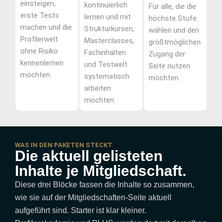
einsteigen,
kontinuierlich
Für alle, die die
erste Tests
lernen und mit
höchste Stufe
machen und die
Strukturkursen,
wählen und den
Profilerwelt
Masterclasses,
größtmöglichen
ohne Risiko
Fachinhalten
Zugang der
kennenlernen
und Testwelt
Seite nutzen
möchten.
systematisch
möchten.
arbeiten
möchten.
WAS IN DEN PAKETEN STECKT
Die aktuell gelisteten
Inhalte je Mitgliedschaft.
Diese drei Blöcke fassen die Inhalte so zusammen,
wie sie auf der Mitgliedschaften-Seite aktuell
aufgeführt sind. Starter ist klar kleiner.