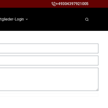
+49304397921005
tglieder-Login