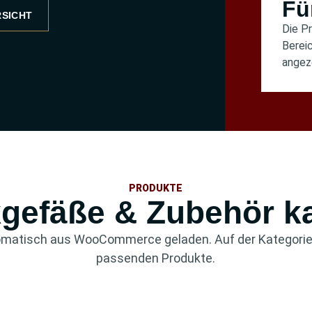
Fü
SICHT
Die P
Berei
angez
PRODUKTE
kgefäße & Zubehör k
tomatisch aus WooCommerce geladen. Auf der Kategorie-
passenden Produkte.