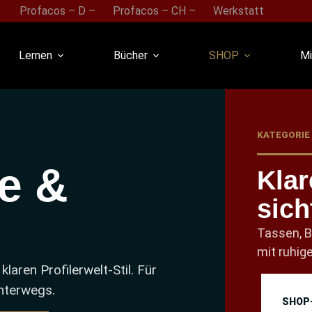
Profacos – D –
Profacos – CH –
Werkstatt
Lernen
Bücher
SHOP
Mi
KATEGORIE
e &
Klar
sich
Tassen, B
mit ruhig
aren Profilerwelt-Stil. Für
unterwegs.
SHOP