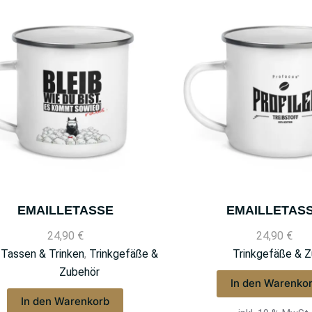
EMAILLETASSE
EMAILLETAS
24,90
€
24,90
€
Tassen & Trinken
,
Trinkgefäße &
Trinkgefäße & 
Zubehör
In den Warenko
In den Warenkorb