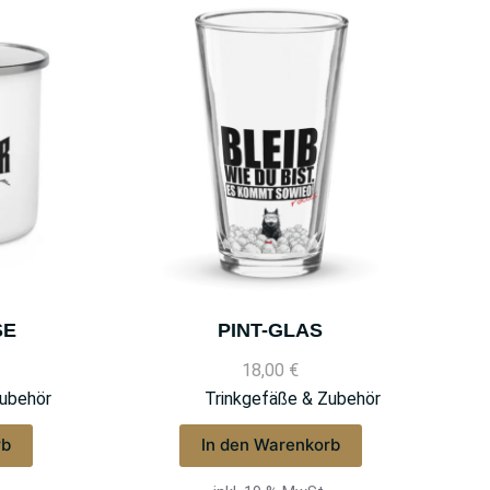
SE
PINT-GLAS
18,00
€
Zubehör
Trinkgefäße & Zubehör
rb
In den Warenkorb