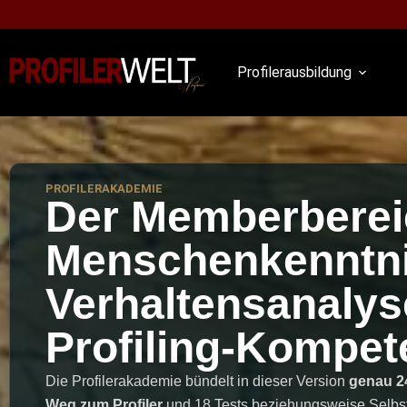
Profilerausbildung
PROFILERAKADEMIE
Der Memberberei
Menschenkenntni
Verhaltensanalys
Profiling-Kompet
Die Profilerakademie bündelt in dieser Version
genau 24
Weg zum Profiler
und 18 Tests beziehungsweise Selbs