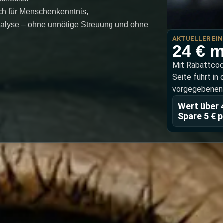
ch für Menschenkenntnis,
analyse – ohne unnötige Streuung und ohne
AKTUELLER EI
24 € m
Mit Rabattcode
Seite führt in 
vorgegebenen 
Wert über 
Spare 5 € 