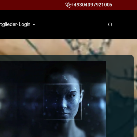
+49304397921005
tglieder-Login