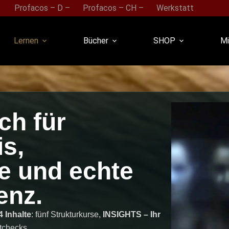
Profacos – D –
Profacos – CH –
Werkstatt
Lernen
Bücher
SHOP
Mi
ch für
s,
e und echte
enz.
 Inhalte
: fünf Strukturkurse,
INSIGHTS – Ihr
tchecks.