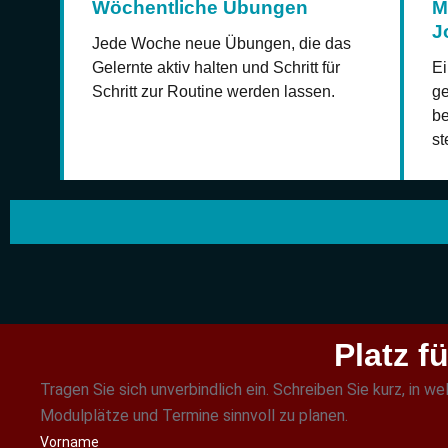
Wöchentliche Übungen
M
J
Jede Woche neue Übungen, die das
Gelernte aktiv halten und Schritt für
Ei
Schritt zur Routine werden lassen.
ge
be
st
Platz f
Tragen Sie sich unverbindlich ein. Schreiben Sie kurz, in 
Modulplätze und Termine sinnvoll zu planen.
Vorname