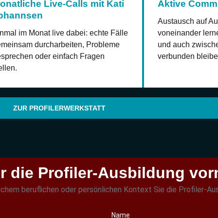
onatliche Live-Calls mit Kati
Aktive Comm
ohannsen
Austausch auf A
nmal im Monat live dabei: echte Fälle
voneinander lerne
meinsam durcharbeiten, Probleme
und auch zwisch
sprechen oder einfach Fragen
verbunden bleibe
ellen.
ZUR PROFILERWERKSTATT
ür die Profiler-Ausbildung vo
welchem beruflichen oder persönlichen Kontext Sie die Profiler-A
Name