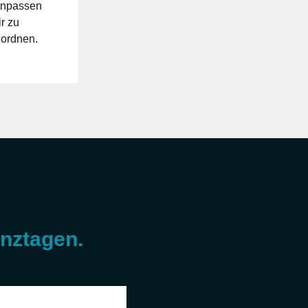
enpassen
ir zu
uordnen.
enztagen.