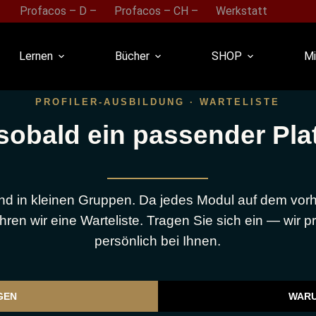
Profacos – D –
Profacos – CH –
Werkstatt
Lernen
Bücher
SHOP
Mi
PROFILER-AUSBILDUNG · WARTELISTE
sobald ein passender Platz
und in kleinen Gruppen. Da jedes Modul auf dem vorh
hren wir eine Warteliste. Tragen Sie sich ein — wir
persönlich bei Ihnen.
GEN
WARU