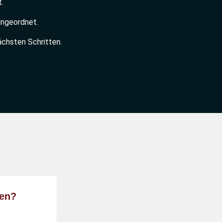
.
ingeordnet.
chsten Schritten.
hen?