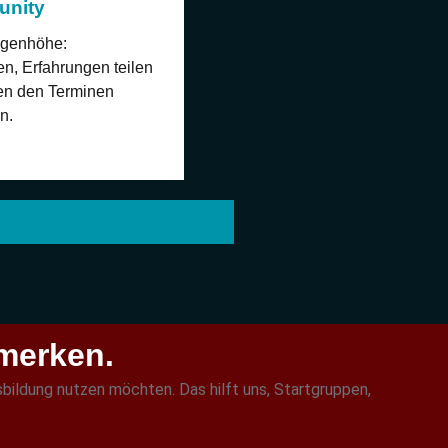
unity
ugenhöhe:
n, Erfahrungen teilen
en den Terminen
n.
rmerken.
usbildung nutzen möchten. Das hilft uns, Startgruppen,