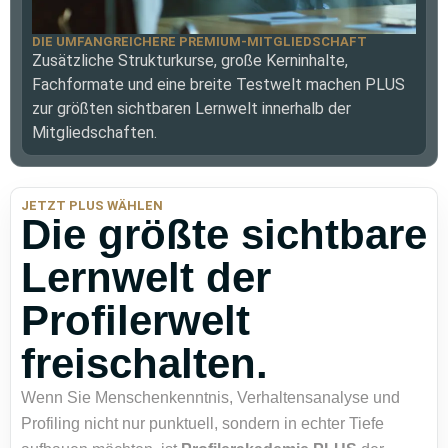
DIE UMFANGREICHERE PREMIUM-MITGLIEDSCHAFT
Zusätzliche Strukturkurse, große Kerninhalte,
Fachformate und eine breite Testwelt machen PLUS
zur größten sichtbaren Lernwelt innerhalb der
Mitgliedschaften.
JETZT PLUS WÄHLEN
Die größte sichtbare
Lernwelt der
Profilerwelt
freischalten.
Wenn Sie Menschenkenntnis, Verhaltensanalyse und
Profiling nicht nur punktuell, sondern in echter Tiefe