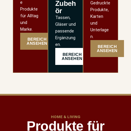
Zubeh
e
Gedruckte
Produkte
ör
Produkte,
für Alltag
Karten
Tassen,
und
und
Gläser und
Marke.
Unterlage
passende
n.
Ergänzung
BEREICH
ANSEHEN
en.
BEREICH
ANSEHEN
BEREICH
ANSEHEN
HOME & LIVING
Produkte für