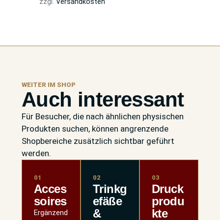
zzgl.
Versandkosten
WEITER IM SHOP
Auch interessant
Für Besucher, die nach ähnlichen physischen
Produkten suchen, können angrenzende
Shopbereiche zusätzlich sichtbar geführt
werden.
01
02
03
Acces
Trinkg
Druck
soires
efäße
produ
&
kte
Ergänzend