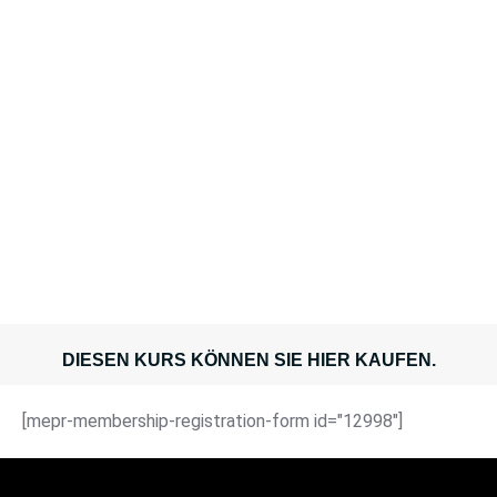
6 Themen
27 Lektionen
1 Tests
kontinuierliche Updates & fortlaufende
Erweiterungen
DIESEN KURS KÖNNEN SIE HIER KAUFEN.
[mepr-membership-registration-form id="12998"]