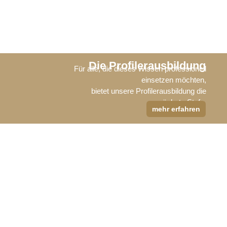
Die Profilerausbildung
Für alle, die dieses Wissen professionell
einsetzen möchten,
bietet unsere Profilerausbildung die
nächste Stufe.
mehr erfahren
Mehr Inhalt, mehr Praxis, mehr Aha-
Momente