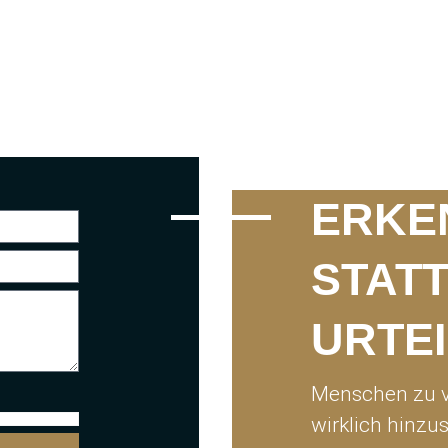
ERKE
STAT
URTEI
Menschen zu v
wirklich hinzu