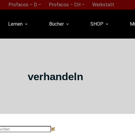
Profacos – D –
Profacos – CH –
Werkstatt
Lernen
Bücher
SHOP
Mi
verhandeln