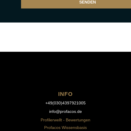
SENDEN
INFO
+49(030)4397921005
info@profacos.de
Profilerwellt - Bewertungen
Profacos Wissensbasis