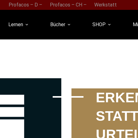
Profacos – D –
Profacos – CH –
Werkstatt
Lernen
Bücher
SHOP
Mi
ERKE
STAT
URTEI