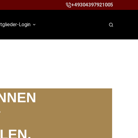
+49304397921005
tglieder-Login
NNEN
T
LEN.