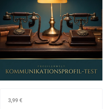
3,99
€