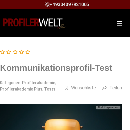
+49304397921005
Kommunikationsprofil-Test
Kategorien:
Profilerakademie
,
Wunschliste
Teilen
Profilerakademie Plus
,
Tests
Bild KI-generiert