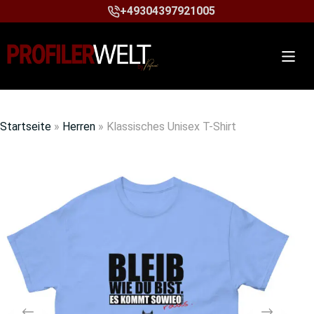
+49304397921005
Startseite
»
Herren
»
Klassisches Unisex T-Shirt