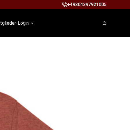
+49304397921005
tglieder-Login