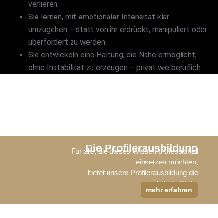
verlieren.
Sie lernen, mit emotionaler Intensität klar
umzugehen – statt von ihr erdrückt, manipuliert oder
überfordert zu werden.
Sie entwickeln eine Haltung, die Nähe ermöglicht,
ohne Instabilität zu erzeugen – privat wie beruflich.
Die Profilerausbildung
Für alle, die dieses Wissen professionell
einsetzen möchten,
bietet unsere Profilerausbildung die
nächste Stufe.
mehr erfahren