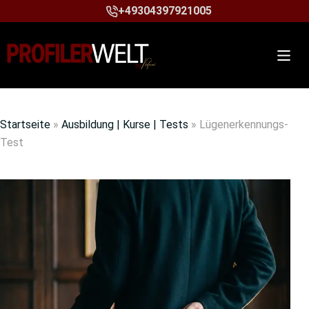
+49304397921005
Startseite
»
Ausbildung | Kurse | Tests
»
Lügenerkennungs-
Test