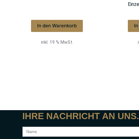
Einze
In den Warenkorb
I
inkl. 19 % MwSt.
IHRE NACHRICHT AN UNS.