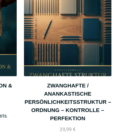
ON &
ZWANGHAFTE /
ANANKASTISCHE
PERSÖNLICHKEITSSTRUKTUR –
ORDNUNG – KONTROLLE –
ests
,
PERFEKTION
29,99
€