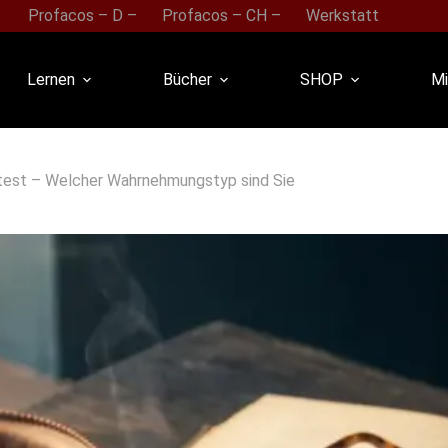
Profacos – D –
Profacos – CH –
Werkstatt
Lernen
Bücher
SHOP
Mi
est – Welcher Wahrnehmungstyp sind Sie