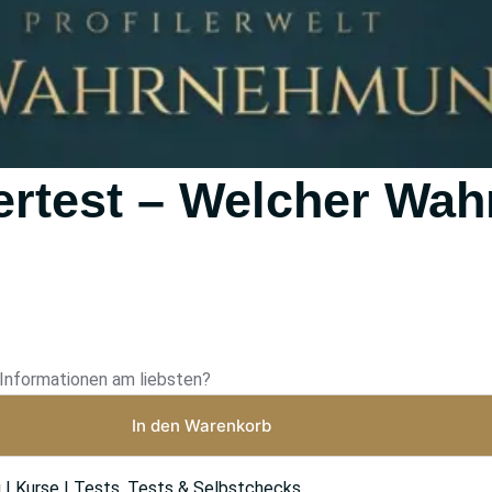
rtest – Welcher Wa
Informationen am liebsten?
In den Warenkorb
 | Kurse | Tests
,
Tests & Selbstchecks